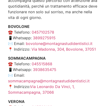
accompagna questo percorso con attenzione alla
quotidianità, perché un trattamento efficace deve
funzionare non solo sul sorriso, ma anche nella
vita di ogni giorno.
BOVOLONE
☎️ Telefono:
0457102578
📱Whatsapp:
3899275915
✉️ Email:
bovolone@montagnastudidentistici.it
📍 Indirizzo:
Via Madonna, 304, Bovolone, 37051
SOMMACAMPAGNA
☎️ Telefono:
045515868
📱Whatsapp:
3938635475
✉️ Email:
sommacampagna@montagnastudidentistici.it
📍 Indirizzo:
Via Leonardo Da Vinci, 1,
Sommacampagna, 37066
VERONA